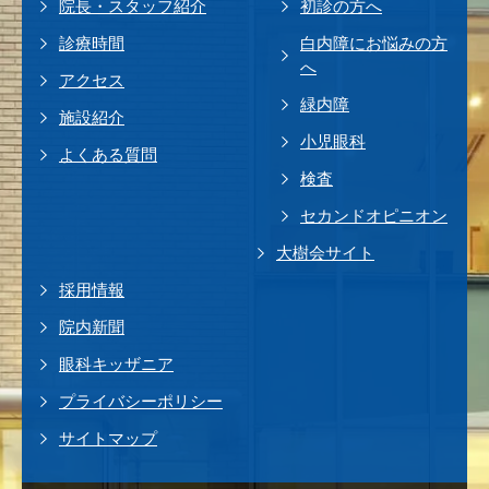
院長・スタッフ紹介
初診の方へ
診療時間
白内障にお悩みの方
へ
アクセス
緑内障
施設紹介
小児眼科
よくある質問
検査
セカンドオピニオン
大樹会サイト
採用情報
院内新聞
眼科キッザニア
プライバシーポリシー
サイトマップ