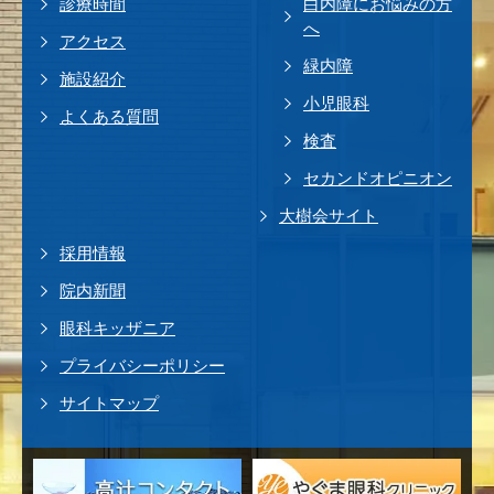
診療時間
白内障にお悩みの方
へ
アクセス
緑内障
施設紹介
小児眼科
よくある質問
検査
セカンドオピニオン
大樹会サイト
採用情報
院内新聞
眼科キッザニア
プライバシーポリシー
サイトマップ