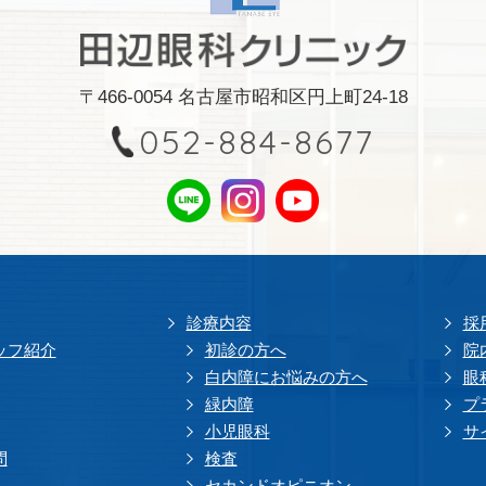
〒466-0054 名古屋市昭和区円上町24-18
052-884-8677
診療内容
採
ッフ紹介
初診の方へ
院
白内障にお悩みの方へ
眼
緑内障
プ
小児眼科
サ
問
検査
セカンドオピニオン