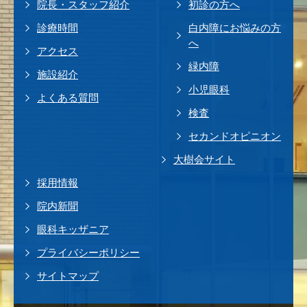
院長・スタッフ紹介
初診の方へ
診療時間
白内障にお悩みの方
へ
アクセス
緑内障
施設紹介
小児眼科
よくある質問
検査
セカンドオピニオン
大樹会サイト
採用情報
院内新聞
眼科キッザニア
プライバシーポリシー
サイトマップ