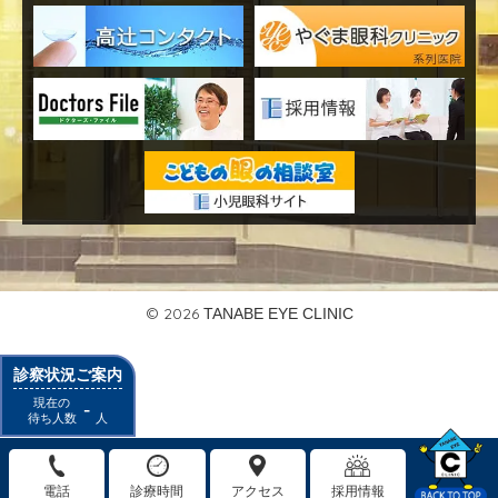
© 2026
TANABE EYE CLINIC
診察状況ご案内
現在の
-
待ち人数
人
電話
診療時間
アクセス
採用情報