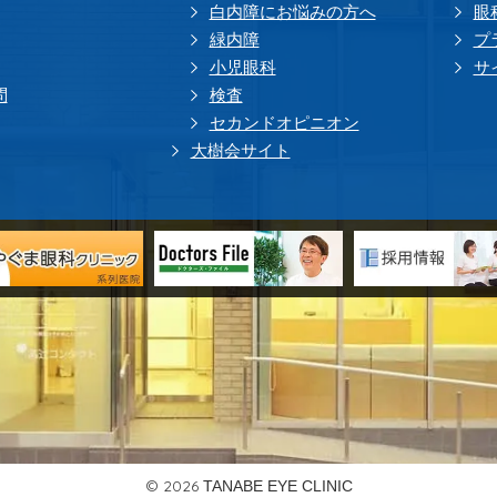
白内障にお悩みの方へ
眼
緑内障
プ
小児眼科
サ
問
検査
セカンドオピニオン
大樹会サイト
© 2026
TANABE EYE CLINIC