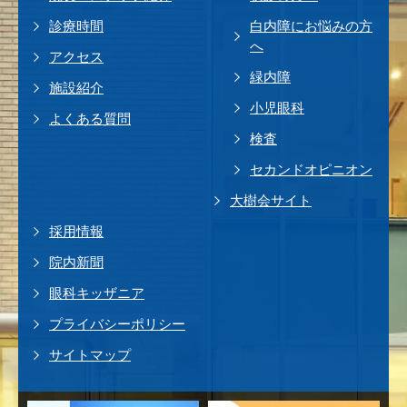
診療時間
白内障にお悩みの方
へ
アクセス
緑内障
施設紹介
小児眼科
よくある質問
検査
セカンドオピニオン
大樹会サイト
採用情報
院内新聞
眼科キッザニア
プライバシーポリシー
サイトマップ