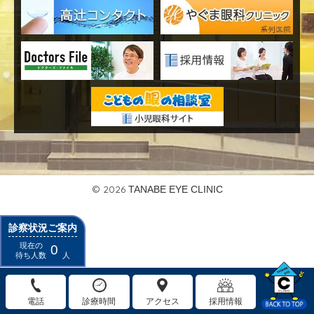
© 2026
TANABE EYE CLINIC
診察状況ご案内
現在の
0
待ち人数
人
電話
診療時間
アクセス
採用情報