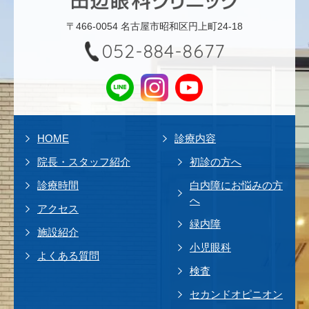
〒466-0054 名古屋市昭和区円上町24-18
052-884-8677
HOME
診療内容
院長・スタッフ紹介
初診の方へ
診療時間
白内障にお悩みの方
へ
アクセス
緑内障
施設紹介
小児眼科
よくある質問
検査
セカンドオピニオン