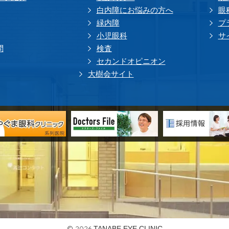
白内障にお悩みの方へ
眼
緑内障
プ
小児眼科
サ
問
検査
セカンドオピニオン
大樹会サイト
© 2026
TANABE EYE CLINIC