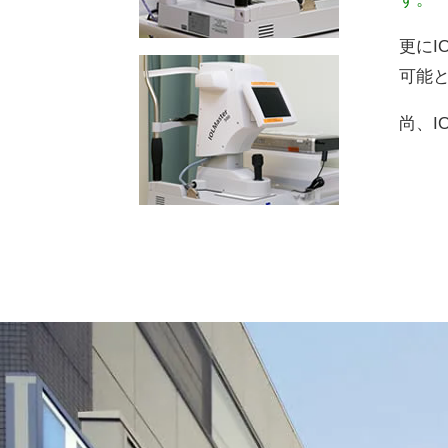
更にI
可能
尚、I