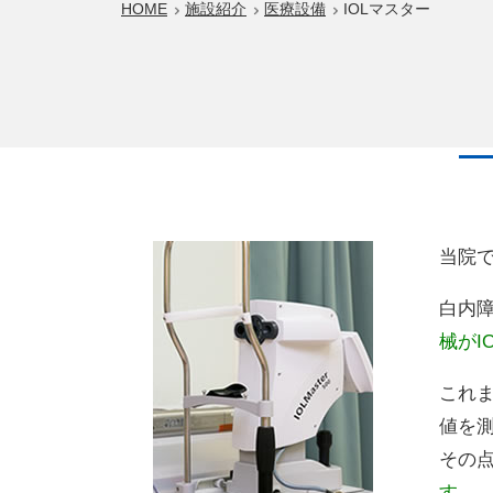
HOME
施設紹介
医療設備
IOLマスター
当院
白内
械がI
これ
値を
その
す。